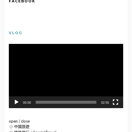
FACEBOOK
VLOG
視
訊
播
放
器
00:00
02:55
open
|
close
中國旅遊