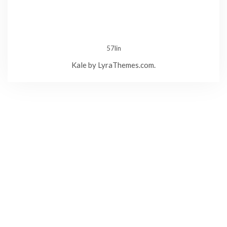
57lin
Kale
by LyraThemes.com.