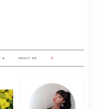
欄
ABOUT ME