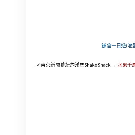
鎌倉一日遊(灌
→
東京新開幕紐約漢堡Shake Shack
→
水果千層
✔