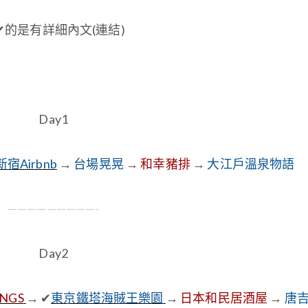
✔的是有詳細內文(連結)
Day1
宿Airbnb
→
台場晃晃
→
和幸豬排
→
大江戶溫泉物語
—————————-
Day2
INGS
→ ✔
東京鐵塔海賊王樂園
→
日本和民居酒屋
→
唐