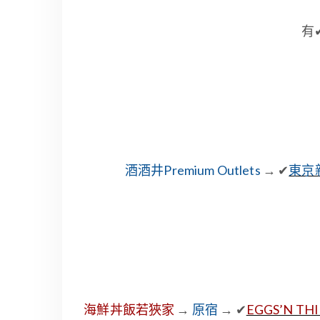
有
酒酒井Premium Outlets
→ ✔
東京新
海鮮丼飯若狹家
→
原宿
→ ✔
EGGS’N TH