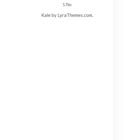
57lin
Kale
by LyraThemes.com.