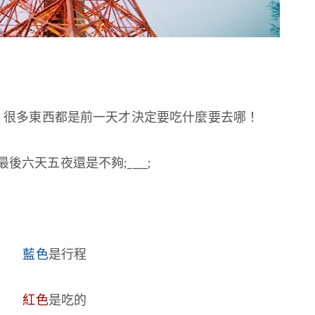
，很多東西都是前一天才決定要吃什麼要去哪！
後六天五夜還是不夠;____;
藍色
是行程
紅色
是吃的