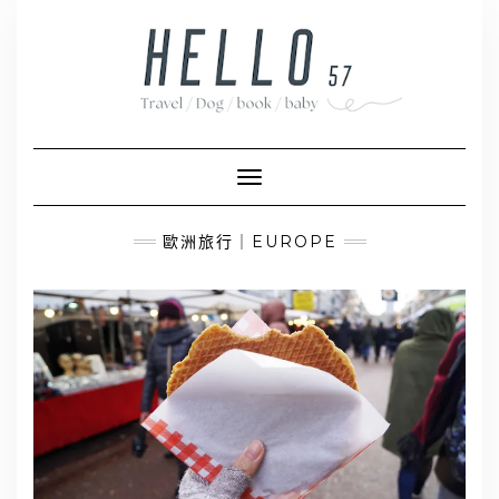
Skip
to
content
Toggle Navigation
歐洲旅行｜EUROPE