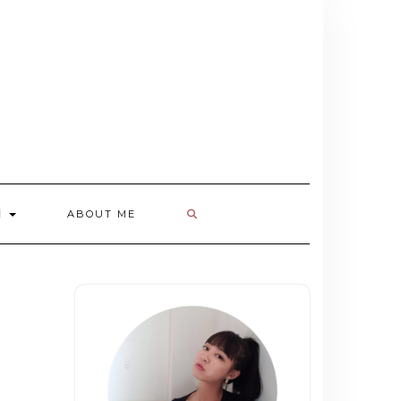
欄
ABOUT ME