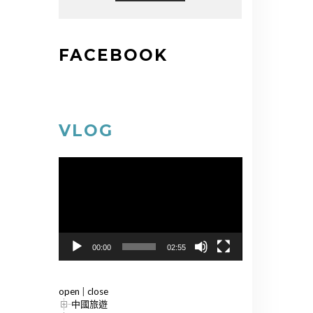
FACEBOOK
VLOG
視
訊
播
放
器
00:00
02:55
open
|
close
中國旅遊