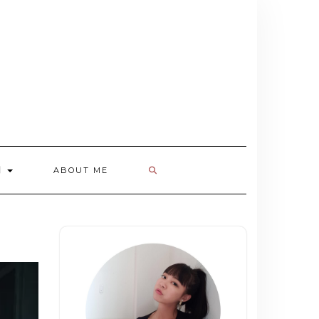
欄
ABOUT ME