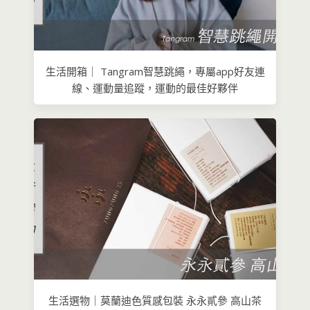
生活開箱｜ Tangram智慧跳繩，專屬app好友連
線、運動量追蹤，運動的最佳好夥伴
生活選物｜莫蘭迪色質感包裝 永永貳參 高山茶