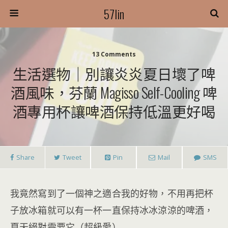
57lin
13 Comments
生活選物｜別讓炎炎夏日壞了啤
酒風味，芬蘭 Magisso Self-Cooling 啤
酒專用杯讓啤酒保持低溫更好喝
Share
Tweet
Pin
Mail
SMS
我竟然寫到了一個神之適合我的好物，不用再把杯
子放冰箱就可以有一杯一直保持冰冰涼涼的啤酒，
夏天絕對需要它（超級愛）