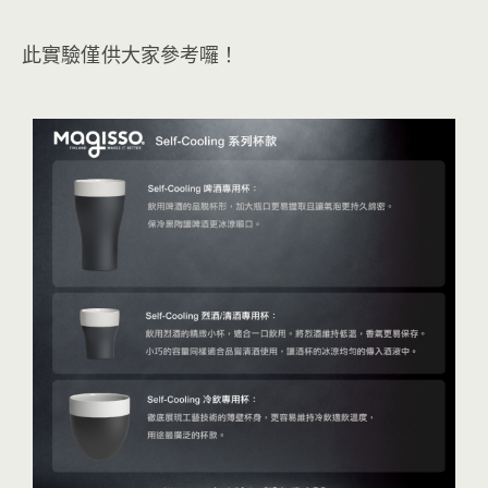
此實驗僅供大家參考囉！