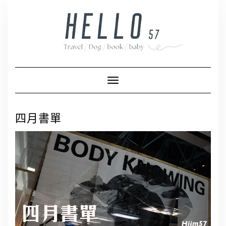
Skip
to
content
Toggle Navigation
四月書單