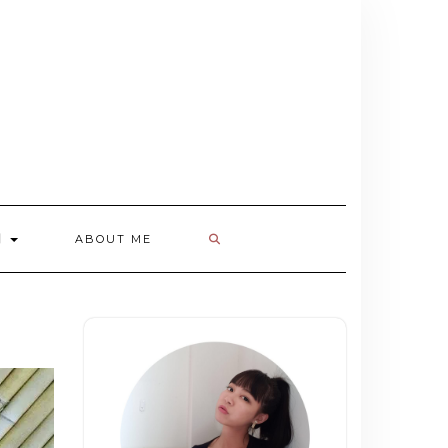
欄
ABOUT ME