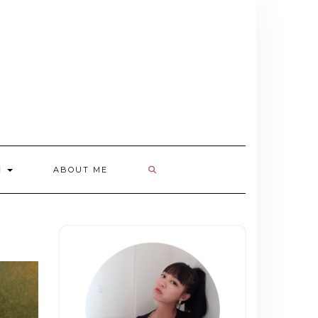
欄
ABOUT ME