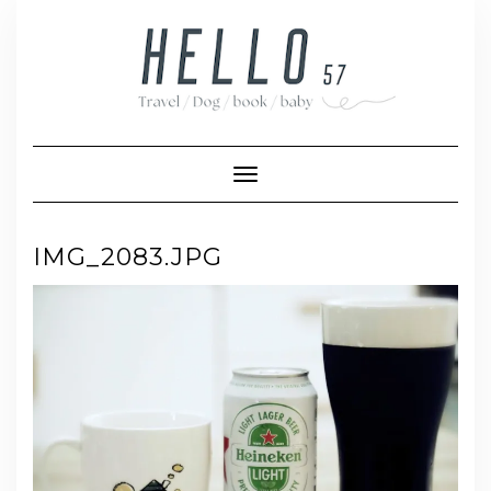
Skip
to
content
Toggle Navigation
IMG_2083.JPG