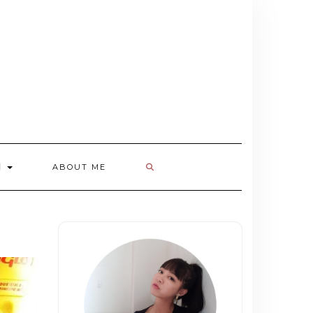
欄
ABOUT ME