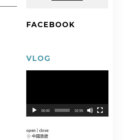
FACEBOOK
VLOG
視
訊
播
放
器
00:00
02:55
open
|
close
中國旅遊