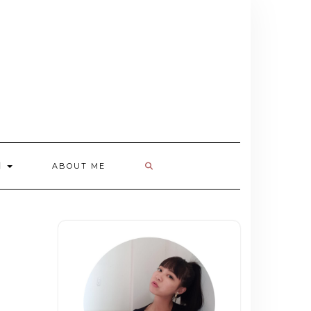
欄
ABOUT ME