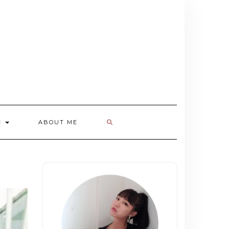
欄
ABOUT ME