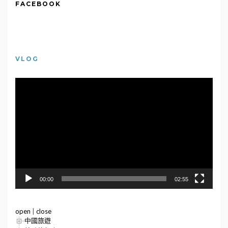
FACEBOOK
VLOG
視
訊
播
放
器
00:00
02:55
open
|
close
中國旅遊