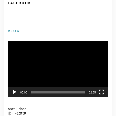
FACEBOOK
VLOG
視
訊
播
放
器
00:00
02:55
open
|
close
中國旅遊