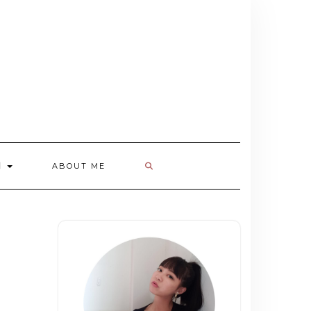
欄
ABOUT ME