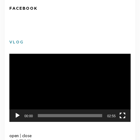
FACEBOOK
VLOG
視
訊
播
放
器
00:00
02:55
open
|
close