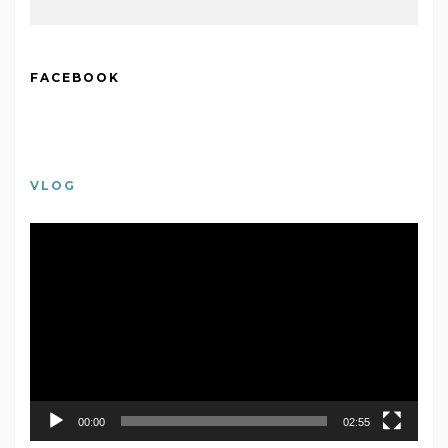
FACEBOOK
VLOG
視
訊
播
放
器
00:00
02:55