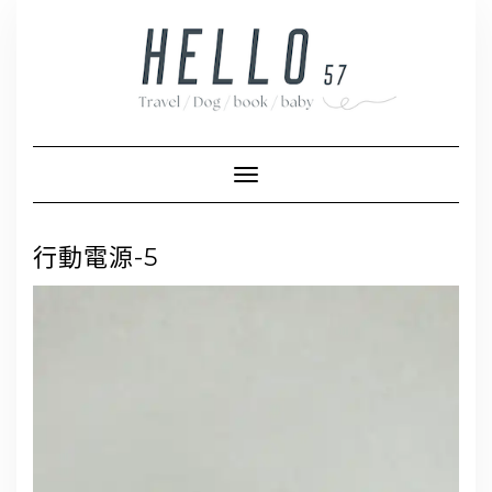
Skip
to
content
Toggle Navigation
行動電源-5