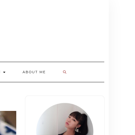
欄
ABOUT ME