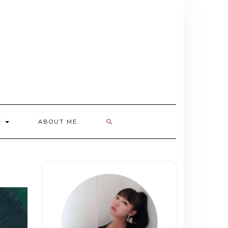
欄
ABOUT ME