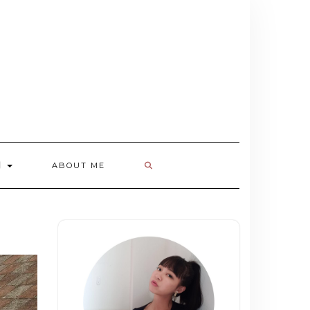
欄
ABOUT ME