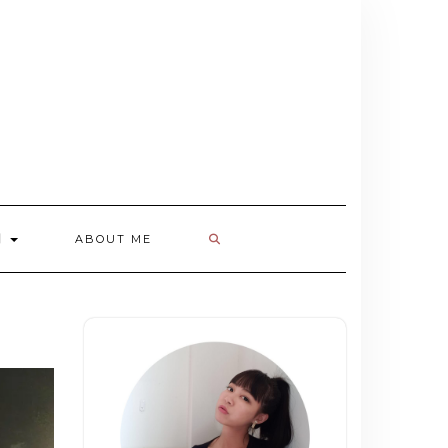
欄
ABOUT ME