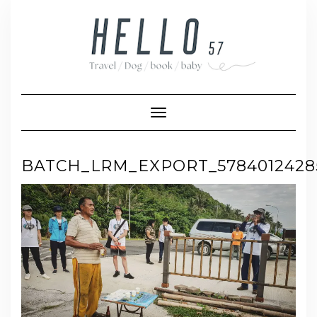
Skip
to
content
Toggle Navigation
BATCH_LRM_EXPORT_578401242854