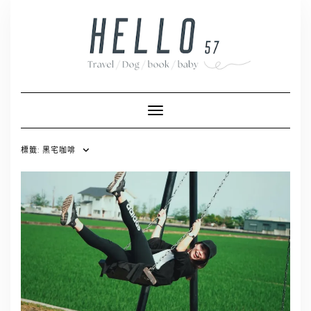
Skip
to
content
Toggle Navigation
標籤:
黑宅咖啡