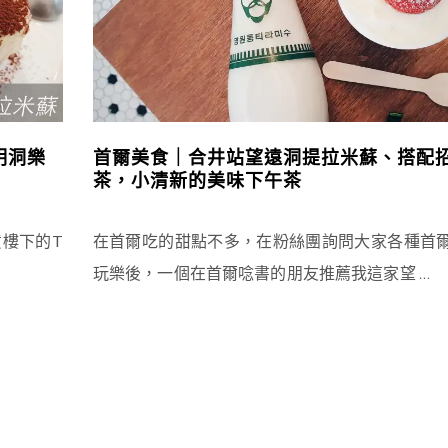
明洞樂
首爾美食｜合井站望遠洞提拉米蘇、搭配
茶，小清新的美味下午茶
貨樓下的T
在首爾吃的甜點不多，在粉絲團詢問大家各種首
玩樂後，一個在首爾唸書的朋友推薦我這家望
…