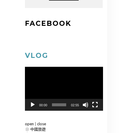
FACEBOOK
VLOG
視
訊
播
放
器
00:00
02:55
open
|
close
中國旅遊