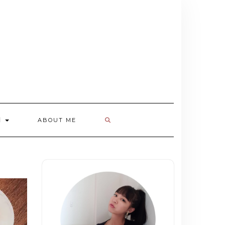
欄
ABOUT ME