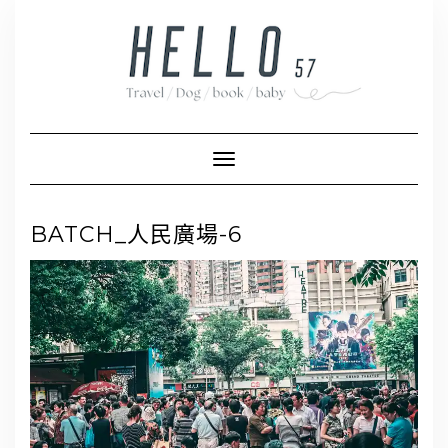
Skip
to
content
Toggle Navigation
BATCH_人民廣場-6