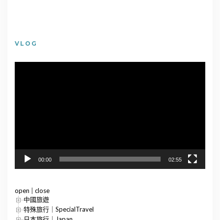
VLOG
視
訊
播
放
器
00:00
02:55
open
|
close
中國旅遊
特殊旅行｜SpecialTravel
日本旅行｜Japan