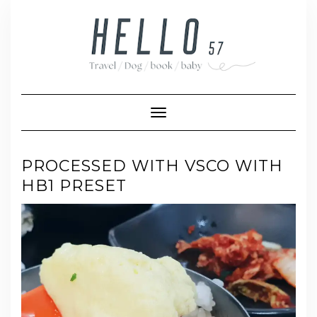
Skip
to
content
Toggle Navigation
PROCESSED WITH VSCO WITH
HB1 PRESET