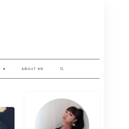
欄
ABOUT ME