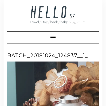
Skip
to
content
Toggle Navigation
BATCH_20181024_124837__1_