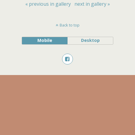
« previous in gallery
next in gallery »
Back to top
Mobile
Desktop