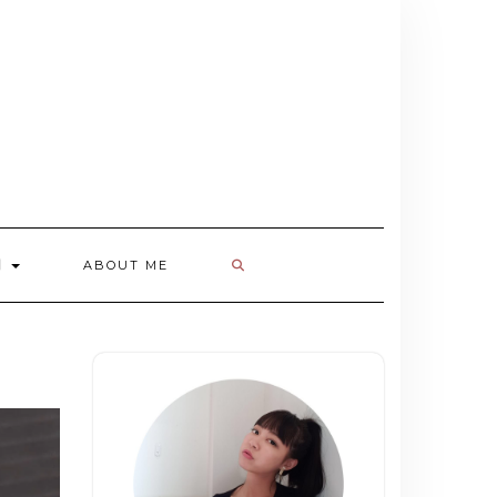
欄
ABOUT ME