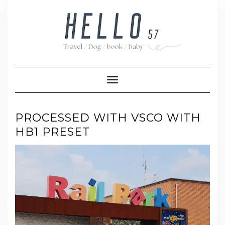
Skip
to
content
Toggle Navigation
PROCESSED WITH VSCO WITH
HB1 PRESET