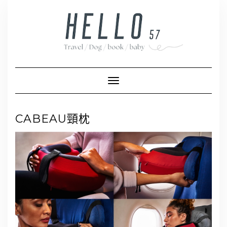
Skip
to
content
Toggle Navigation
CABEAU頸枕