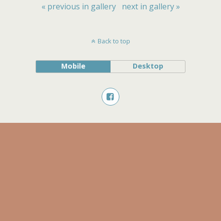
« previous in gallery
next in gallery »
Back to top
Mobile
Desktop