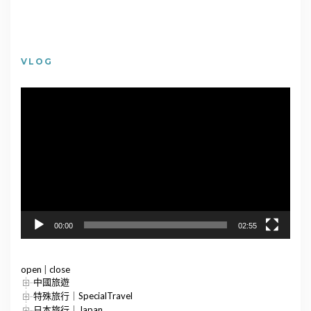
VLOG
視
訊
播
放
器
00:00
02:55
open
|
close
中國旅遊
特殊旅行｜SpecialTravel
日本旅行｜Japan