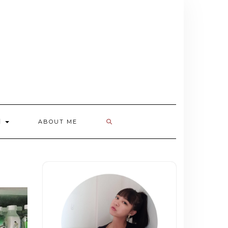
欄
ABOUT ME