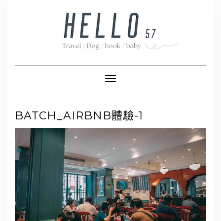
Skip
to
content
Toggle Navigation
BATCH_AIRBNB體驗-1