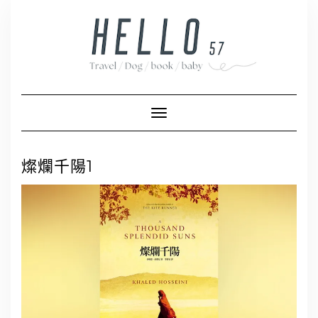
Skip
to
content
Toggle Navigation
燦爛千陽1